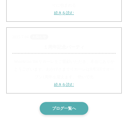
りに包まれる
続きを読む
2025.7.04
お知らせ
１周年記念パーティ
Wine&Gin Barリガーレをご愛顧いただき、本当にありが
とうございます。おかげさまでリガーレは8月5日でオー
プン1周年を迎えます。 勢いで出
続きを読む
ブログ一覧へ