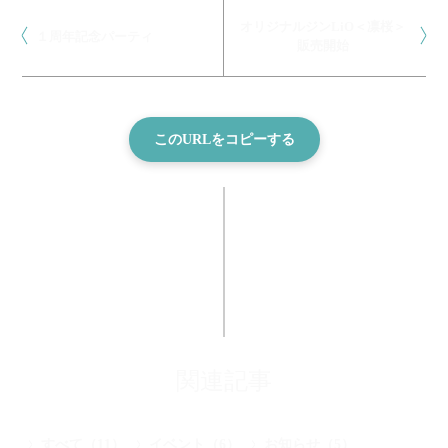
オリジナルジンLiO＜凛桜＞
１周年記念パーティ
販売開始
このURLをコピーする
関連記事
すべて（11）
イベント（6）
お知らせ（5）