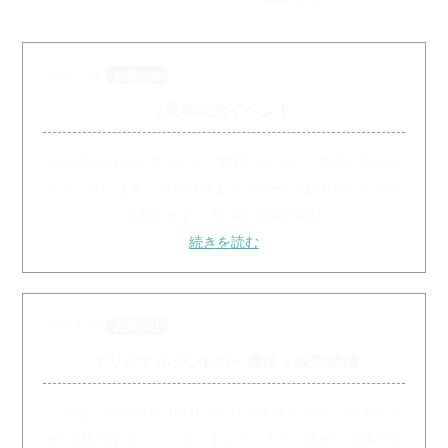
2026.7.28
お知らせ
2周年記念イベント
Wine&Gin Barリガーレをご愛顧いただき、本当にありが
とうございます。おかげさまでリガーレは8月5日で2周年
を迎えます。 日頃の感謝の気持
続きを読む
2026.1.28
お知らせ
オリジナルジンLiO＜凛桜＞販売開始
この度、Wine&Gin BarリガーレでオリジナルジンLiO<凛
桜>を販売することになりました。 LiO〈凛桜〉は森の香